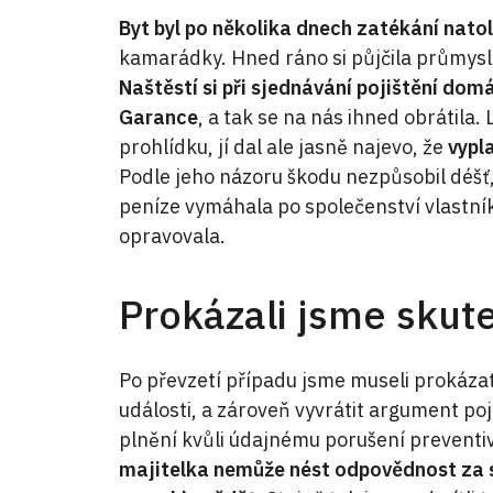
Byt byl po několika dnech zatékání natol
kamarádky. Hned ráno si půjčila průmysl
Naštěstí si při sjednávání pojištění dom
Garance
, a tak se na nás ihned obrátila. 
prohlídku, jí dal ale jasně najevo, že
vypl
Podle jeho názoru škodu nezpůsobil déšť, 
peníze vymáhala po společenství vlastník
opravovala.
Prokázali jsme skut
Po převzetí případu jsme museli prokázat,
události, a zároveň vyvrátit argument po
plnění kvůli údajnému porušení preventi
majitelka nemůže nést odpovědnost za sk