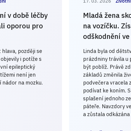
ění
17. 03. 2026
Životní
ní v době léčby
Mladá žena sk
ali oporou pro
na vozíčku. Zís
odškodnění ve 
 hlava, později se
Linda byla od dětstv
bjevily i potíže s
prázdniny trávila u
vní epileptický
být poblíž. Právě zd
btížemi není jen
základů změnila živ
ní nádor na mozku.
podvečera vracela z 
podívat ke koním. S
splašení jednoho ze
páteře. Navzdory ve
a zůstala odkázána n