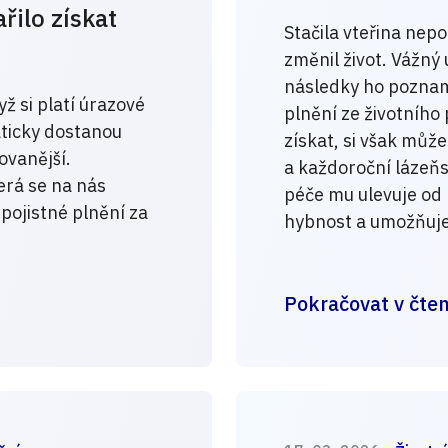
řilo získat
Stačila vteřina nep
změnil život. Vážný 
následky ho poznam
yž si platí úrazové
plnění ze životního
aticky dostanou
získat, si však může
ovanější.
a každoroční lázeňs
terá se na nás
péče mu ulevuje od
 pojistné plnění za
hybnost a umožňuje 
Pokračovat v čten