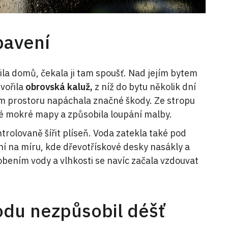
ybavení
la domů, čekala ji tam spoušť. Nad jejím bytem
tvořila
obrovská kaluž,
z níž do bytu několik dní
m prostoru napáchala značné škody. Ze stropu
lé mokré mapy a způsobila loupání malby.
trolovaně šířit plíseň. Voda zatekla také pod
ní na míru, kde dřevotřískové desky nasákly a
ením vody a vlhkosti se navíc začala vzdouvat
kodu nezpůsobil déšť