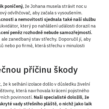
ik poničený,
že Johana musela strávit noc u
ový odvlhčovač, aby začala s vysoušením.
ácnosti a nemovitosti sjednala také naší službu
Likvidátor, který po nahlášení události dorazil na
acení peněz rozhodně nebude samozřejmostí.
ale zanedbaný stav střechy. Doporučil jí, aby
ů nebo po firmě, která střechu v minulosti
ečnou příčinu škody
 že k selhání izolace došlo v důsledku živelní
jišťovny, která navrhovala krácení pojistného
vních povinností.
Naši specialisté doložili, že
ryté vady střešního pláště, o nichž jako laik