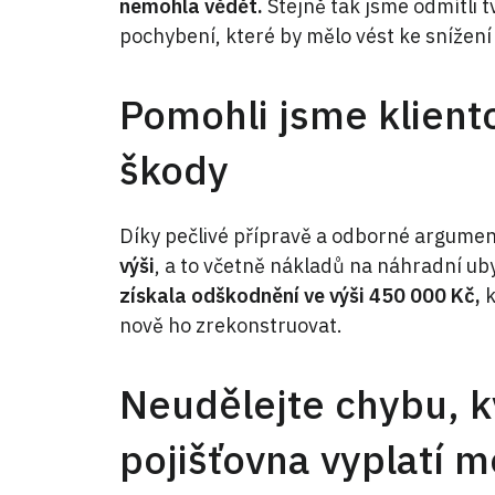
nemohla vědět.
Stejně tak jsme odmítli t
pochybení, které by mělo vést ke snížení
Pomohli jsme klient
škody
Díky pečlivé přípravě a odborné argume
výši
, a to včetně nákladů na náhradní ub
získala odškodnění ve výši 450 000 Kč,
k
nově ho zrekonstruovat.
Neudělejte chybu, k
pojišťovna vyplatí 