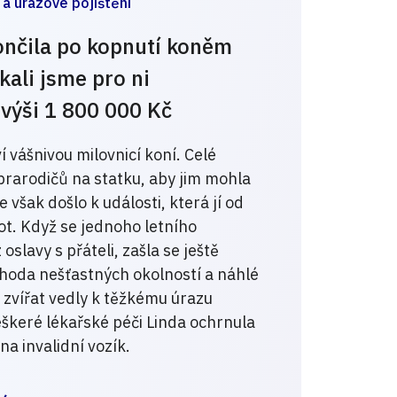
 a úrazové pojištění
ončila po kopnutí koněm
kali jsme pro ni
výši 1 800 000 Kč
í vášnivou milovnicí koní. Celé
 prarodičů na statku, aby jim mohla
e však došlo k události, která jí od
ot. Když se jednoho letního
oslavy s přáteli, zašla se ještě
hoda nešťastných okolností a náhlé
 zvířat vedly k těžkému úrazu
škeré lékařské péči Linda ochrnula
a invalidní vozík.