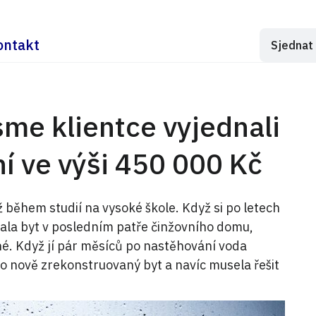
ontakt
sme klientce vyjednali
ní ve výši 450 000 Kč
ž během studií na vysoké škole. Když si po letech
vala byt v posledním patře činžovního domu,
ěné. Když jí pár měsíců po nastěhování voda
a o nově zrekonstruovaný byt a navíc musela řešit