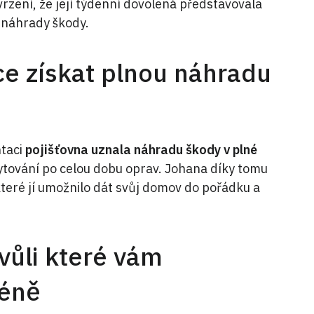
vrzení, že její týdenní dovolená představovala
 náhrady škody.
ce získat plnou náhradu
ntaci
pojišťovna uznala náhradu škody v plné
ytování po celou dobu oprav. Johana díky tomu
teré jí umožnilo dát svůj domov do pořádku a
vůli které vám
méně