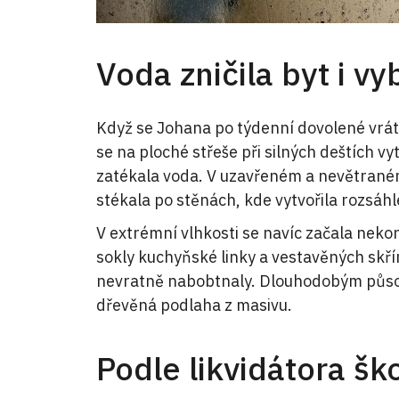
Voda zničila byt i v
Když se Johana po týdenní dovolené vráti
se na ploché střeše při silných deštích vy
zatékala voda. V uzavřeném a nevětrané
stékala po stěnách, kde vytvořila rozsáh
V extrémní vlhkosti se navíc začala nekon
sokly kuchyňské linky a vestavěných skří
nevratně nabobtnaly. Dlouhodobým působ
dřevěná podlaha z masivu.
Podle likvidátora š