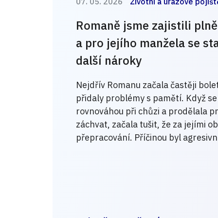
07. 05. 2026
Životní a úrazové pojišt
Romaně jsme zajistili plně
a pro jejího manžela se st
další nároky
Nejdřív Romanu začala častěji bolet
přidaly problémy s pamětí. Když se o
rovnováhou při chůzi a prodělala pr
záchvat, začala tušit, že za jejími o
přepracování. Příčinou byl agresiv