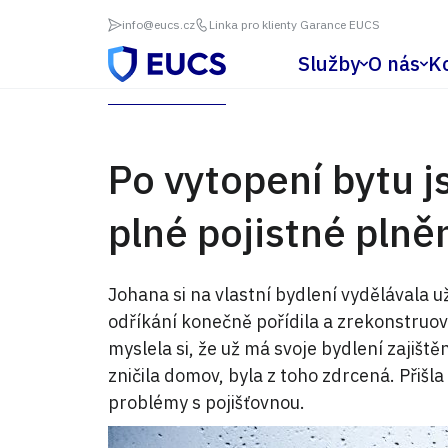
info@eucs.cz
Linka pro klienty Garance EUCS
Služby
O nás
K
Po vytopení bytu j
plné pojistné plně
Johana si na vlastní bydlení vydělávala u
odříkání konečně pořídila a zrekonstruo
myslela si, že už má svoje bydlení zajišt
zničila domov, byla z toho zdrcená. Přišl
problémy s pojišťovnou.