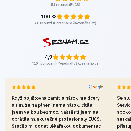
53 recenzí (EUCS)
100 %
60 recenzí (PoradnaPoškozeného.cz)
4,9
410 hodnocení (PoradnaPoškozeného.cz)
Když pojišťovna zamítla nárok mé dcery
Se sl
s tím, že na plnění nemá nárok, cítila
Servi
jsem velkou bezmoc. Naštěstí jsem se
spoko
obrátila na skutečné profesionály EUCS.
setkal
Stačilo mi dodat lékařskou dokumentaci
přístu