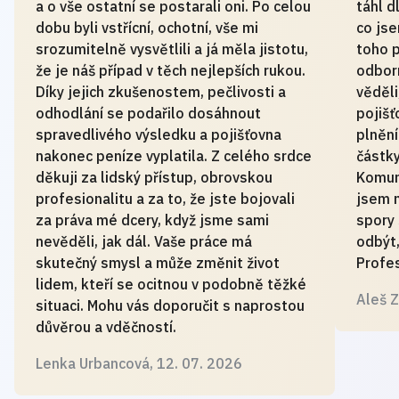
a o vše ostatní se postarali oni. Po celou
táhl d
dobu byli vstřícní, ochotní, vše mi
co jse
srozumitelně vysvětlili a já měla jistotu,
toho p
že je náš případ v těch nejlepších rukou.
odborn
Díky jejich zkušenostem, pečlivosti a
věděli
odhodlání se podařilo dosáhnout
pojišť
spravedlivého výsledku a pojišťovna
plnění
nakonec peníze vyplatila. Z celého srdce
částky
děkuji za lidský přístup, obrovskou
Komuni
profesionalitu a za to, že jste bojovali
jsem 
za práva mé dcery, když jsme sami
spory 
nevěděli, jak dál. Vaše práce má
odbýt,
skutečný smysl a může změnit život
Profe
lidem, kteří se ocitnou v podobně těžké
Aleš Z
situaci. Mohu vás doporučit s naprostou
důvěrou a vděčností.
Lenka Urbancová, 12. 07. 2026