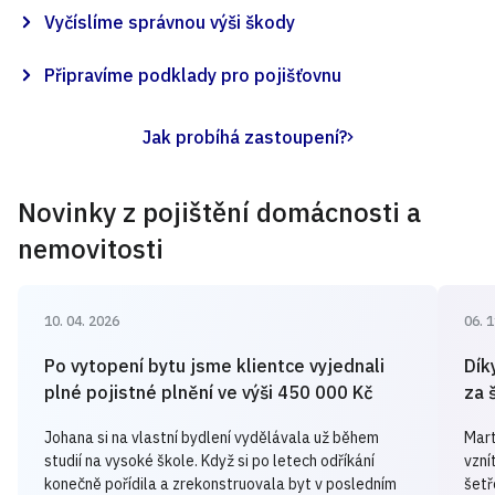
Vyčíslíme správnou výši škody
Připravíme podklady pro pojišťovnu
Jak probíhá zastoupení?
Novinky z pojištění domácnosti a
nemovitosti
10. 04. 2026
06. 
Po vytopení bytu jsme klientce vyjednali
Dík
plné pojistné plnění ve výši 450 000 Kč
za 
Johana si na vlastní bydlení vydělávala už během
Mart
studií na vysoké škole. Když si po letech odříkání
vzní
konečně pořídila a zrekonstruovala byt v posledním
šetř